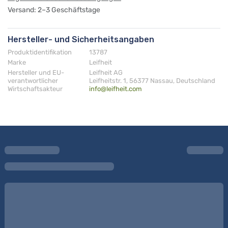
Versand: 2–3 Geschäftstage
Hersteller- und Sicherheitsangaben
Produktidentifikation
13787
Marke
Leifheit
Hersteller und EU-
Leifheit AG
verantwortlicher
Leifheitstr. 1, 56377 Nassau, Deutschland
Wirtschaftsakteur
info@leifheit.com