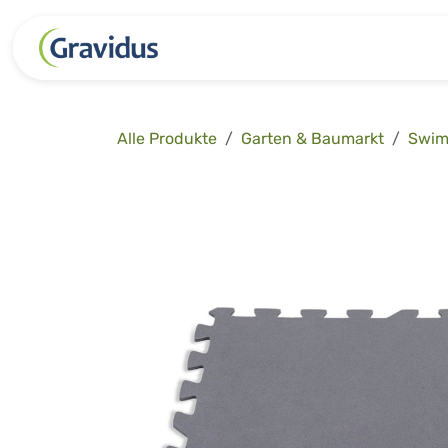
Zum Inhalt springen
Kategorien
Freizeit
Garten 
Alle Produkte
Garten & Baumarkt
Swim