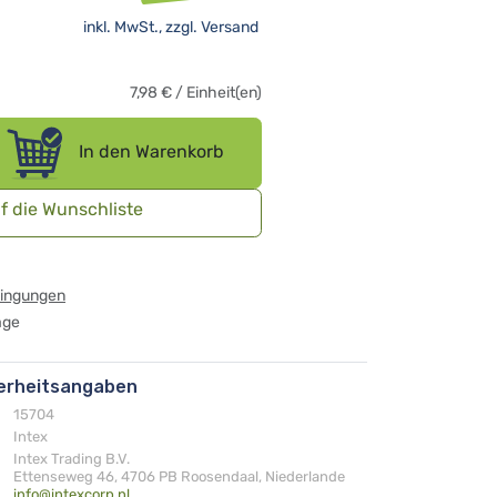
inkl. MwSt., zzgl.
Versand
7,98
€
/
Einheit(en)
In den Warenkorb
f die Wunschliste
dingungen
age
herheitsangaben
15704
Intex
Intex Trading B.V.
Ettenseweg 46, 4706 PB Roosendaal, Niederlande
info@intexcorp.nl