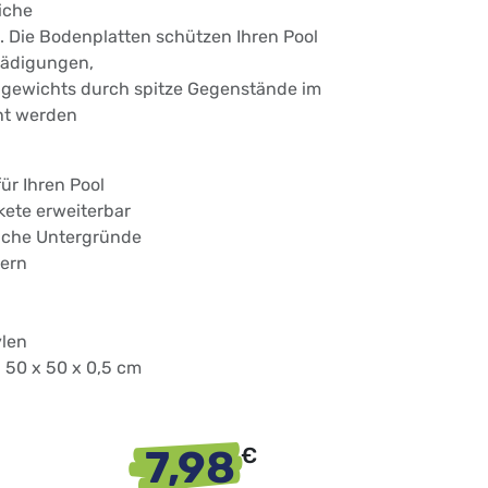
eiche
. Die Bodenplatten schützen Ihren Pool
hädigungen,
lgewichts durch spitze Gegenstände im
ht werden
ür Ihren Pool
kete erweiterbar
eiche Untergründe
gern
ylen
. 50 x 50 x 0,5 cm
7,98
€