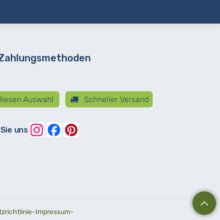
 Zahlungsmethoden
iesen Auswahl
Schneller Versand
 Sie uns
richtlinie
-
Impressum
-