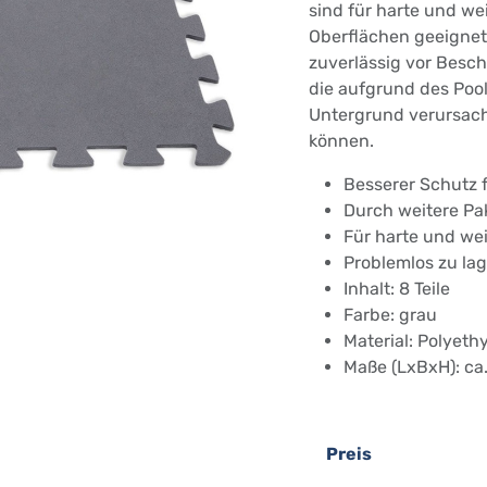
sind für harte und w
Oberflächen geeignet
zuverlässig vor Besc
die aufgrund des Poo
Untergrund verursac
können.
Besserer Schutz f
Durch weitere Pa
Für harte und w
Problemlos zu la
Inhalt: 8 Teile
Farbe: grau
Material: Polyeth
Maße (LxBxH): ca
Preis