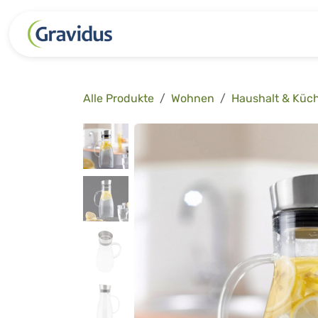
Zum Inhalt springen
Kategorien
Freizeit
Garten 
Alle Produkte
Wohnen
Haushalt & Küc