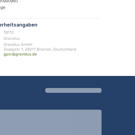
dingungen
age
herheitsangaben
18112
Gravidus
Gravidus GmbH
Zweigstr. 1, 28217 Bremen, Deutschland
gpsr@gravidus.de