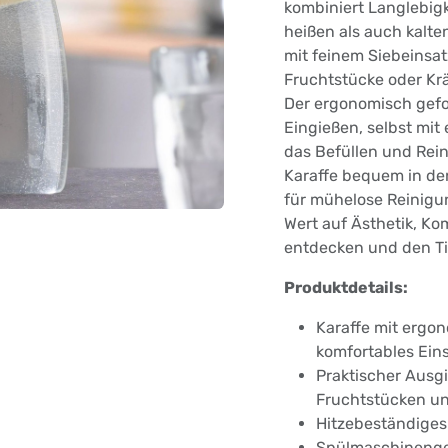
kombiniert Langlebig
heißen als auch kalte
mit feinem Siebeinsatz
Fruchtstücke oder Kr
Der ergonomisch gefo
Eingießen, selbst mit 
das Befüllen und Rein
Karaffe bequem in de
für mühelose Reinigung
Wert auf Ästhetik, Kom
entdecken und den Tis
Produktdetails:
Karaffe mit ergo
komfortables Ei
Praktischer Ausg
Fruchtstücken un
Hitzebeständiges 
Spülmaschinengee