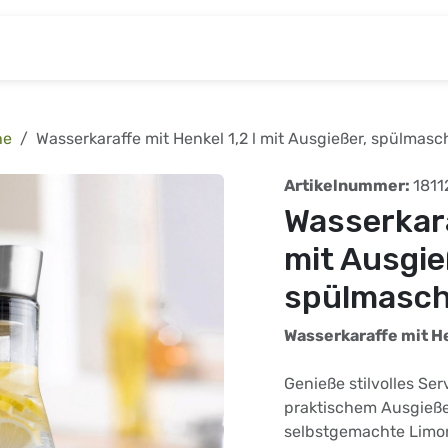
& Baumarkt
Kinderwelt
Tierbedarf
Wohnen
he
Wasserkaraffe mit Henkel 1,2 l mit Ausgießer, spülmas
Artikelnummer:
1811
Wasserkara
mit Ausgie
spülmasch
Wasserkaraffe mit He
Genieße stilvolles Se
praktischem Ausgießer
selbstgemachte Limon