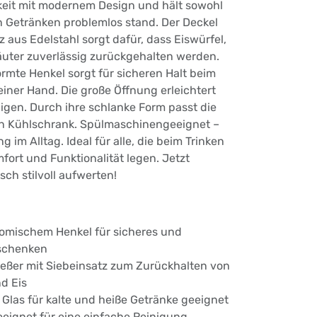
keit mit modernem Design und hält sowohl
n Getränken problemlos stand. Der Deckel
 aus Edelstahl sorgt dafür, dass Eiswürfel,
äuter zuverlässig zurückgehalten werden.
rmte Henkel sorgt für sicheren Halt beim
einer Hand. Die große Öffnung erleichtert
igen. Durch ihre schlanke Form passt die
n Kühlschrank. Spülmaschinengeeignet –
 im Alltag. Ideal für alle, die beim Trinken
fort und Funktionalität legen. Jetzt
ch stilvoll aufwerten!
nomischem Henkel für sicheres und
nschenken
ießer mit Siebeinsatz zum Zurückhalten von
d Eis
Glas für kalte und heiße Getränke geeignet
ignet für eine einfache Reinigung