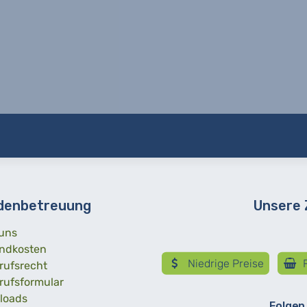
denbetreuung
Unsere
uns
ndkosten
Niedrige Preise
R
rufsrecht
rufsformular
loads
Folgen