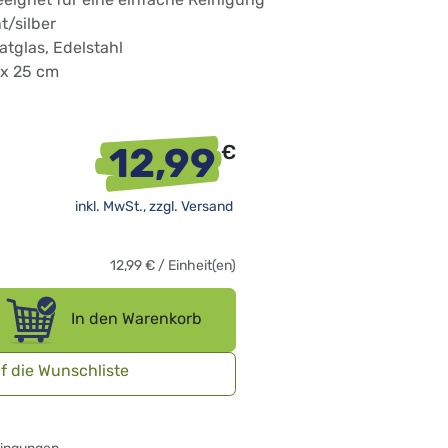
t/silber
katglas, Edelstahl
 x 25 cm
12,99
€
inkl. MwSt., zzgl.
Versand
12,99
€
/
Einheit(en)
In den Warenkorb
f die Wunschliste