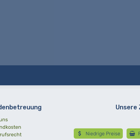
denbetreuung
Unsere
uns
ndkosten
Niedrige Preise
R
rufsrecht