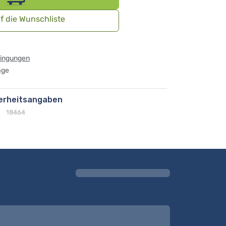
f die Wunschliste
dingungen
age
herheitsangaben
18464