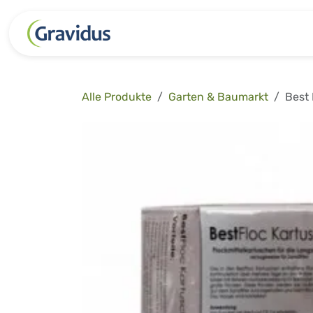
Zum Inhalt springen
Kategorien
Freizeit
Garten 
Alle Produkte
Garten & Baumarkt
Best 