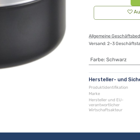
Au
Allgemeine Geschäftsbe
Versand: 2–3 Geschäftst
Farbe
:
Schwarz
Hersteller- und Sic
Produktidentifikation
Marke
Hersteller und EU-
verantwortlicher
Wirtschaftsakteur