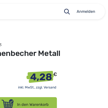
Anmelden
3
henbecher Metall
4,28
€
inkl. MwSt., zzgl.
Versand
In den Warenkorb