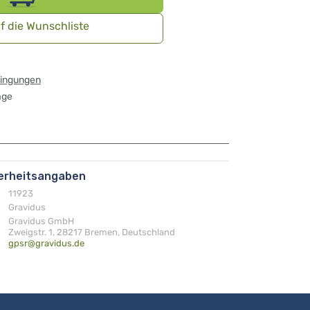
f die Wunschliste
dingungen
age
herheitsangaben
11923
Gravidus
Gravidus GmbH
Zweigstr. 1, 28217 Bremen, Deutschland
gpsr@gravidus.de