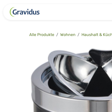
Zum Inhalt springen
Kategorien
Freizeit
Garten 
Alle Produkte
Wohnen
Haushalt & Küc