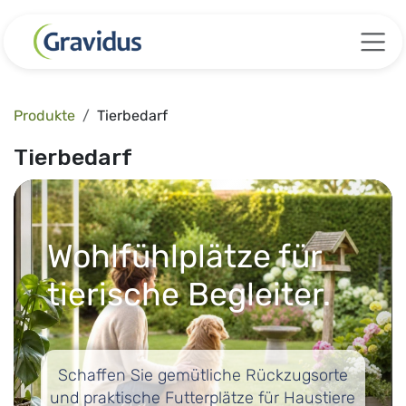
Zum Inhalt springen
Produkte
Tierbedarf
Tierbedarf
Wohlfühlplätze für
tierische Begleiter.
Schaffen Sie gemütliche Rückzugsorte
und praktische Futterplätze für Haustiere