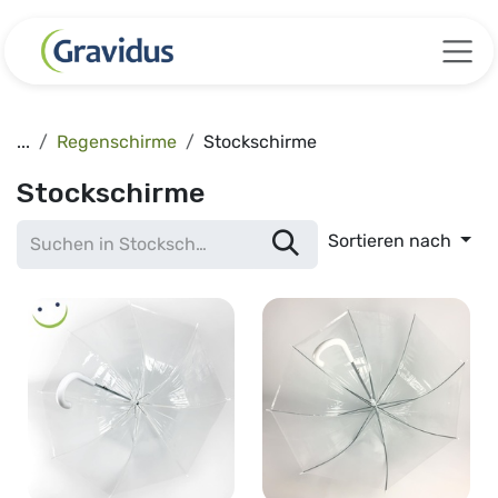
Zum Inhalt springen
...
Regenschirme
Stockschirme
Stockschirme
Sortieren nach