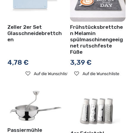
Zeller 2er Set
Frühstücksbrettche
Glasschneidebrettch
n Melamin
en
spülmaschinengeeig
net rutschfeste
Füße
4,78
€
3,39
€
Auf die Wunschliste
Auf die Wunschliste
Passiermühle