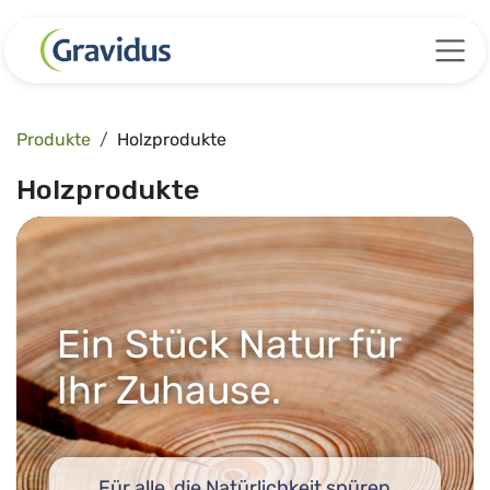
Zum Inhalt springen
Produkte
Holzprodukte
Holzprodukte
Ein Stück Natur für
Ihr Zuhause.
Für alle, die Natürlichkeit spüren