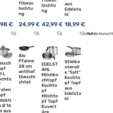
ftbesc
ftbesc
aus
hichtu
hichtu
Edelsta
ng
ng
hl
,98
€
24,99
€
42,99
€
18,99
€
ste
f die Wunschliste
Auf die Wunschliste
Auf die Wunschliste
Auf die Wunschliste
Auf die Wunschl
Alu
Pfanne
Stielka
eisch
EDELST
28 cm
sseroll
opf
AHL
antihaf
e "Sylt"
5 L
Milchko
tbeschi
Kochto
ochto
chtopf
chtet
pf Topf
f
Kochto
aus
raten
pf
Edelsta
opf
Milchto
hl
ndukti
pf Topf
 Ø 16
Kuvert
m aus
üre