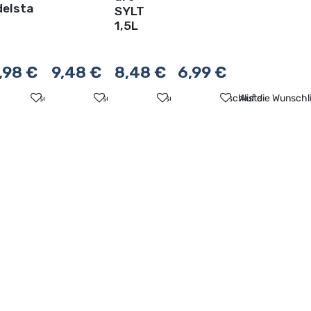
delsta
SYLT
1,5L
,98
€
9,48
€
8,48
€
6,99
€
ste
f die Wunschliste
Auf die Wunschliste
Auf die Wunschliste
Auf die Wunschliste
Auf die Wunschl
 Zahlungsmethoden
iesen Auswahl
Schneller Versand