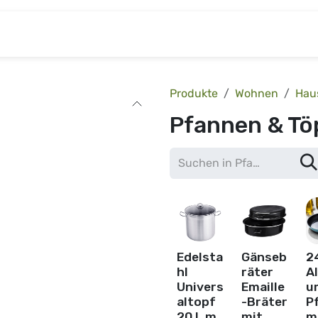
& Baumarkt
Kinderwelt
Tierbedarf
Wohnen
Produkte
Wohnen
Hau
Pfannen & Tö
Edelsta
Gänseb
2
hl
räter
A
Univers
Emaille
u
altopf
-Bräter
P
20 L m.
mit
m