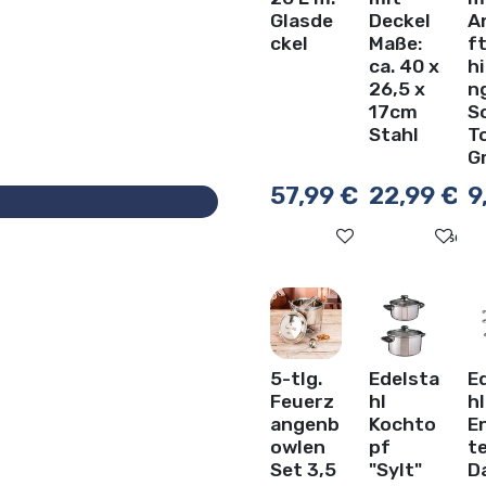
Glasde
Deckel
A
ckel
Maße:
f
ca. 40 x
h
26,5 x
n
17cm
S
Stahl
T
Gr
57,99
€
22,99
€
9
Auf die Wunschli
Au
5-tlg.
Edelsta
E
Feuerz
hl
hl
angenb
Kochto
E
owlen
pf
t
Set 3,5
"Sylt"
D