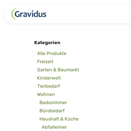
Zum Inhalt springen
Kategorien
Freizeit
Garten 
Kategorien
Alle Produkte
Freizeit
Garten & Baumarkt
Kinderwelt
Tierbedarf
Wohnen
Badezimmer
Bürobedarf
Haushalt & Küche
Abfalleimer