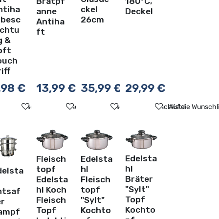
Bratpf
180°C,
ntiha
ckel
anne
Deckel
tbesc
26cm
Antiha
ichtu
ft
g &
oft
ouch
iff
,98
€
13,99
€
35,99
€
29,99
€
ste
f die Wunschliste
Auf die Wunschliste
Auf die Wunschliste
Auf die Wunschliste
Auf die Wunschl
Edelsta
Fleisch
Edelsta
hl
topf
hl
delsta
Bräter
Edelsta
Fleisch
"Sylt"
hl Koch
topf
ntsaf
Topf
Fleisch
"Sylt"
er
Kochto
Topf
Kochto
ampf