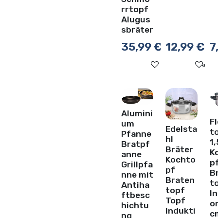
rrtopf
Alugus
sbräter
35,99
€
12,99
€
7
Auf die Wunschli
Au
Alumini
Fl
um
Edelsta
t
Pfanne
hl
1,
Bratpf
Bräter
K
anne
Kochto
p
Grillpfa
pf
B
nne mit
Braten
t
Antiha
topf
I
ftbesc
Topf
on
hichtu
Indukti
c
ng