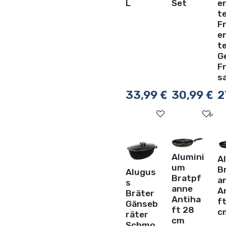
L
Set
e
t
F
e
t
G
F
s
33,99
€
30,99
€
2
Auf die Wunschli
Au
Alumini
A
um
B
Alugus
Bratpf
a
s
anne
A
Bräter
Antiha
ft
Gänseb
ft 28
c
räter
cm
Schmo