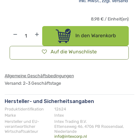
inkl. MwSt., zzgl.
Versand
8,98
€
/
Einheit(en)
In den Warenkorb
Auf die Wunschliste
Allgemeine Geschäftsbedingungen
Versand: 2–3 Geschäftstage
Hersteller- und Sicherheitsangaben
Produktidentifikation
12624
Marke
Intex
Hersteller und EU-
Intex Trading B.V.
verantwortlicher
Ettenseweg 46, 4706 PB Roosendaal,
Wirtschaftsakteur
Niederlande
info@intexcorp.nl