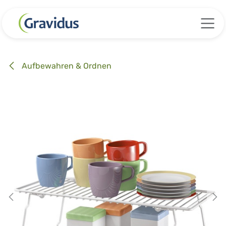
Zum Inhalt springen
Aufbewahren & Ordnen