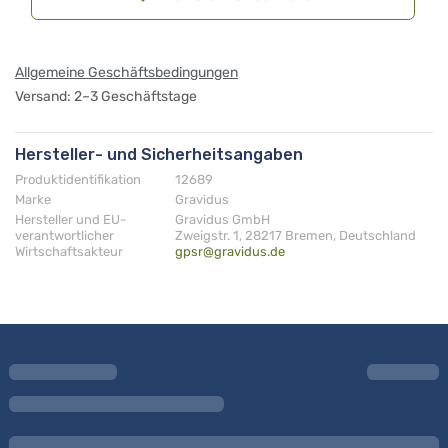
Allgemeine Geschäftsbedingungen
Versand: 2–3 Geschäftstage
Hersteller- und Sicherheitsangaben
Produktidentifikation
12689
Marke
Gravidus
Hersteller und EU-
Gravidus GmbH
verantwortlicher
Zweigstr. 1, 28217 Bremen, Deutschland
Wirtschaftsakteur
gpsr@gravidus.de