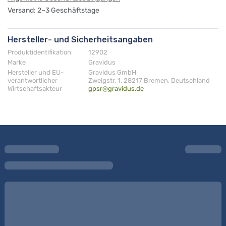
Versand: 2–3 Geschäftstage
Hersteller- und Sicherheitsangaben
Produktidentifikation
12902
Marke
Gravidus
Hersteller und EU-
Gravidus GmbH
verantwortlicher
Zweigstr. 1, 28217 Bremen, Deutschland
Wirtschaftsakteur
gpsr@gravidus.de