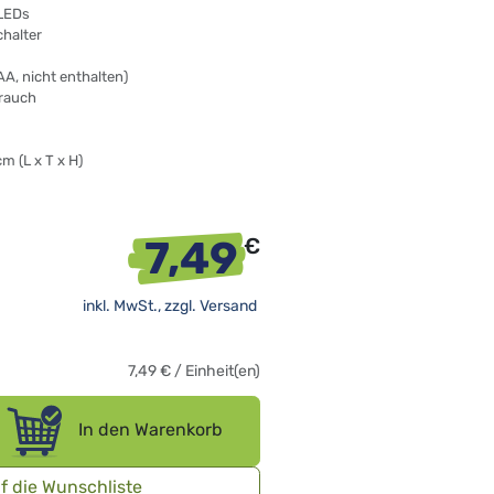
LEDs
chalter
AA, nicht enthalten)
rauch
cm (L x T x H)
7,49
€
inkl. MwSt., zzgl.
Versand
7,49
€
/
Einheit(en)
In den Warenkorb
f die Wunschliste