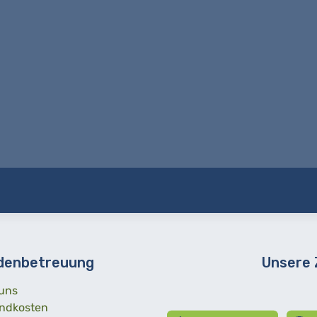
denbetreuung
Unsere
uns
ndkosten