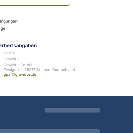
dingungen
age
herheitsangaben
13021
Gravidus
Gravidus GmbH
Zweigstr. 1, 28217 Bremen, Deutschland
gpsr@gravidus.de