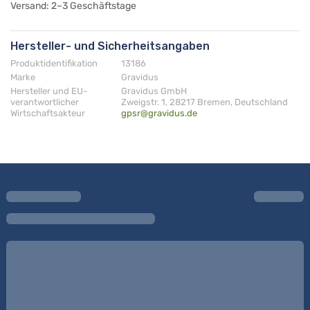
Versand: 2–3 Geschäftstage
Hersteller- und Sicherheitsangaben
Produktidentifikation
13186
Marke
Gravidus
Hersteller und EU-
Gravidus GmbH
verantwortlicher
Zweigstr. 1, 28217 Bremen, Deutschland
Wirtschaftsakteur
gpsr@gravidus.de