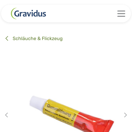
Zum Inhalt springen
Schläuche & Flickzeug