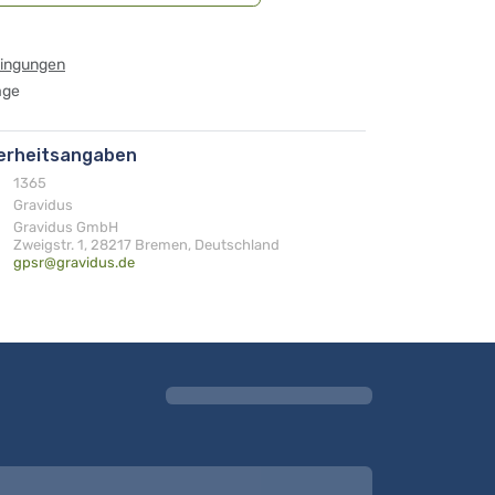
dingungen
age
herheitsangaben
1365
Gravidus
Gravidus GmbH
Zweigstr. 1, 28217 Bremen, Deutschland
gpsr@gravidus.de