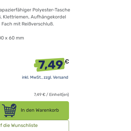
trapazierfähiger Polyester-Tasche
ß, Klettriemen, Aufhängekordel
 Fach mit Reißverschluß.
100 x 60 mm
7,49
€
inkl. MwSt., zzgl.
Versand
7,49
€
/
Einheit(en)
In den Warenkorb
f die Wunschliste