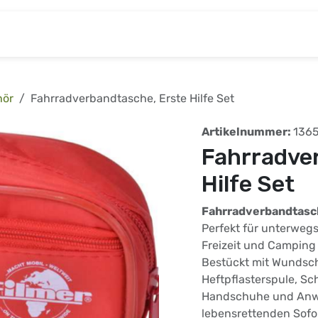
& Baumarkt
Kinderwelt
Tierbedarf
Wohnen
hör
Fahrradverbandtasche, Erste Hilfe Set
Artikelnummer:
136
Fahrradve
Hilfe Set
Fahrradverbandtasc
Perfekt für unterwegs
Freizeit und Camping 
Bestückt mit Wundsch
Heftpflasterspule, Sc
Handschuhe und Anw
lebensrettenden Sof