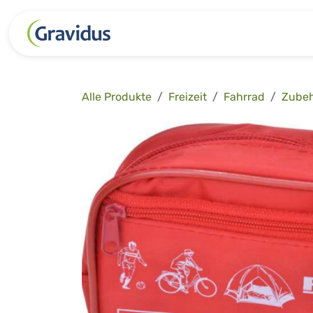
Zum Inhalt springen
Kategorien
Freizeit
Garten 
Alle Produkte
Freizeit
Fahrrad
Zube