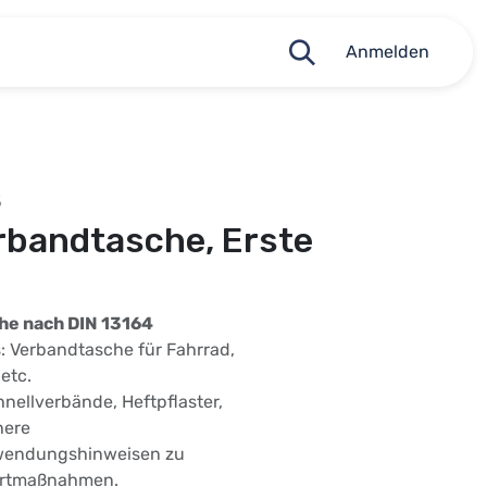
Anmelden
5
rbandtasche, Erste
he nach DIN 13164
: Verbandtasche für Fahrrad,
etc.
nellverbände, Heftpflaster,
here
endungshinweisen zu
ortmaßnahmen.