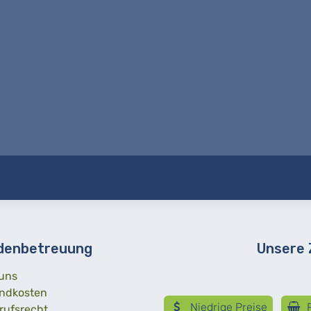
denbetreuung
Unsere
uns
ndkosten
Niedrige Preise
R
rufsrecht