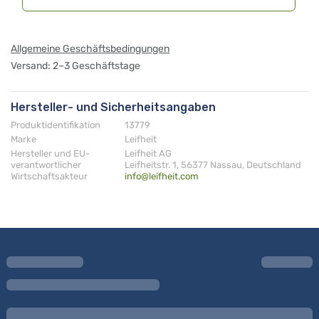
Allgemeine Geschäftsbedingungen
Versand: 2–3 Geschäftstage
Hersteller- und Sicherheitsangaben
Produktidentifikation
13779
Marke
Leifheit
Hersteller und EU-
Leifheit AG
verantwortlicher
Leifheitstr. 1, 56377 Nassau, Deutschland
Wirtschaftsakteur
info@leifheit.com