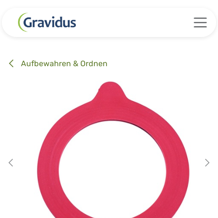
Zum Inhalt springen
Aufbewahren & Ordnen