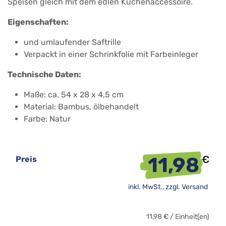
Speisen gleich mit dem edlen Küchenaccessoire.
Eigenschaften:
und umlaufender Saftrille
Verpackt in einer Schrinkfolie mit Farbeinleger
Technische Daten:
Maße: ca. 54 x 28 x 4,5 cm
Material: Bambus, ölbehandelt
Farbe: Natur
11,98
€
Preis
inkl. MwSt., zzgl.
Versand
11,98
€
/
Einheit(en)