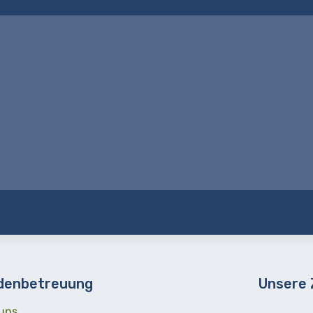
denbetreuung
Unsere
uns