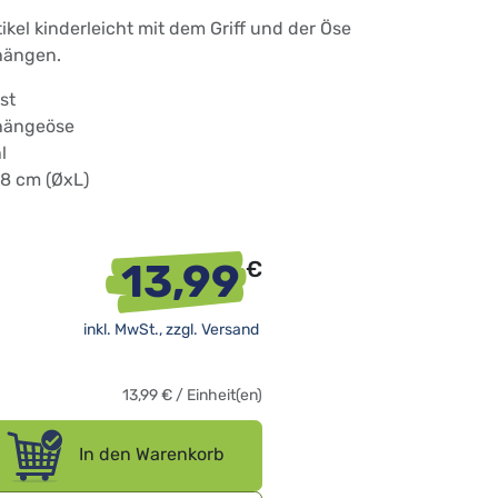
ikel kinderleicht mit dem Griff und der Öse
hängen.
st
fhängeöse
l
38 cm (ØxL)
13,99
€
inkl. MwSt., zzgl.
Versand
13,99
€
/
Einheit(en)
In den Warenkorb