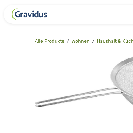
Zum Inhalt springen
Kategorien
Freizeit
Garten 
Alle Produkte
Wohnen
Haushalt & Küc