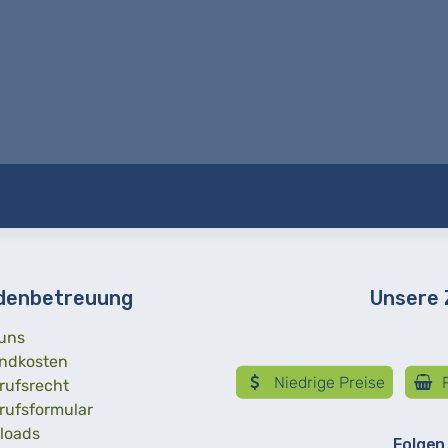
denbetreuung
Unsere
uns
ndkosten
Niedrige Preise
R
rufsrecht
rufsformular
loads
Folgen