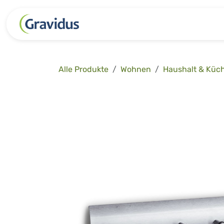
Zum Inhalt springen
Kategorien
Freizeit
Garten 
Alle Produkte
Wohnen
Haushalt & Küc