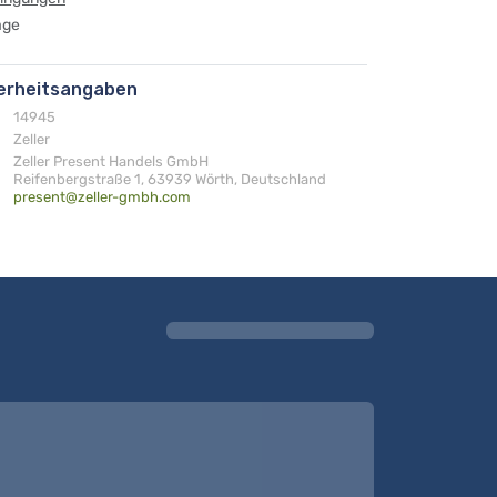
age
herheitsangaben
14945
Zeller
Zeller Present Handels GmbH
Reifenbergstraße 1, 63939 Wörth, Deutschland
present@zeller-gmbh.com