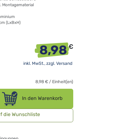
l. Montagematerial
luminium
8 cm
(LxBxH)
8,98
€
inkl. MwSt., zzgl.
Versand
8,98
€
/
Einheit(en)
In den Warenkorb
f die Wunschliste
dingungen