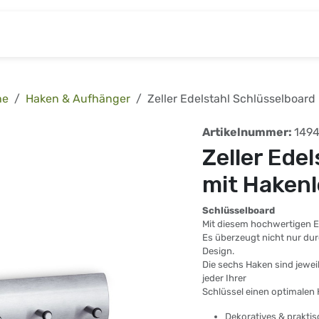
& Baumarkt
Kinderwelt
Tierbedarf
Wohnen
he
Haken & Aufhänger
Zeller Edelstahl Schlüsselboard
Artikelnummer:
149
Zeller Ede
mit Hakenl
Schlüsselboard
Mit diesem hochwertigen Ed
Es überzeugt nicht nur du
Design.
Die sechs Haken sind jewe
jeder Ihrer
Schlüssel einen optimalen H
Dekoratives & prakti