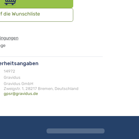
f die Wunschliste
dingungen
age
herheitsangaben
14972
Gravidus
Gravidus GmbH
Zweigstr. 1, 28217 Bremen, Deutschland
gpsr@gravidus.de