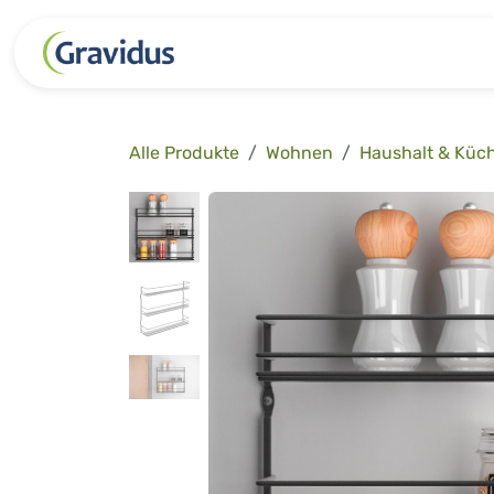
Zum Inhalt springen
Kategorien
Freizeit
Garten 
Alle Produkte
Wohnen
Haushalt & Küc