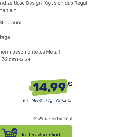
nd zeitlose Design fügt sich das Regal
alt ein.
 Stauraum
ntage
Therm beschichtetes Metall
 x 32 cm
(BxTxH)
14,99
€
inkl. MwSt., zzgl.
Versand
14,99
€
/
Einheit(en)
In den Warenkorb