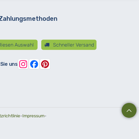
 Zahlungsmethoden
iesen Auswahl
Schneller Versand
 Sie uns
richtlinie
-
Impressum
-