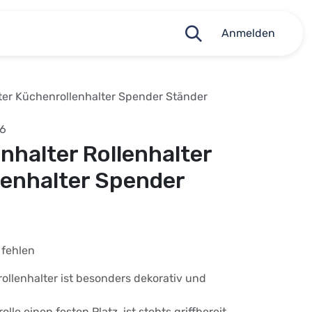
Anmelden
lter Küchenrollenhalter Spender Ständer
76
enhalter Rollenhalter
lenhalter Spender
e fehlen
rollenhalter ist besonders dekorativ und
lle einen festen Platz, ist stehts griffbereit