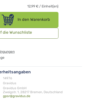
12,99
€
/
Einheit(en)
In den Warenkorb
f die Wunschliste
dingungen
age
herheitsangaben
14976
Gravidus
Gravidus GmbH
Zweigstr. 1, 28217 Bremen, Deutschland
gpsr@gravidus.de