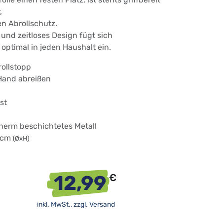
,
n Abrollschutz.
 und zeitloses Design fügt sich
 optimal in jeden Haushalt ein.
rollstopp
 Hand abreißen
st
Therm beschichtetes Metall
2 cm
(ØxH)
12,99
€
inkl. MwSt., zzgl.
Versand