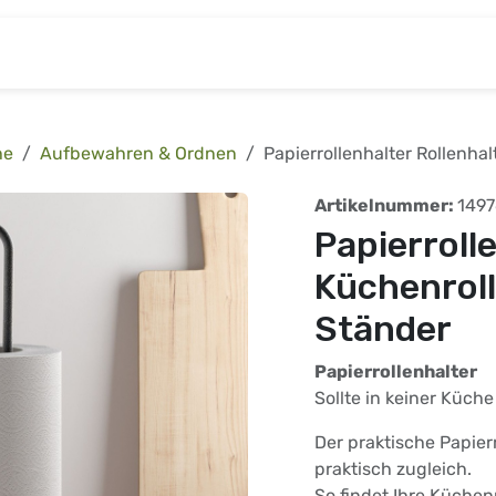
& Baumarkt
Kinderwelt
Tierbedarf
Wohnen
he
Aufbewahren & Ordnen
Papierrollenhalter Rollenha
Artikelnummer:
149
Papierroll
Küchenrol
Ständer
Papierrollenhalter
Sollte in keiner Küch
Der praktische Papier
praktisch zugleich.
So findet Ihre Küchenro