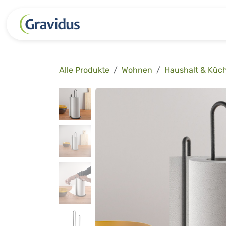
Zum Inhalt springen
Kategorien
Freizeit
Garten 
Alle Produkte
Wohnen
Haushalt & Küc