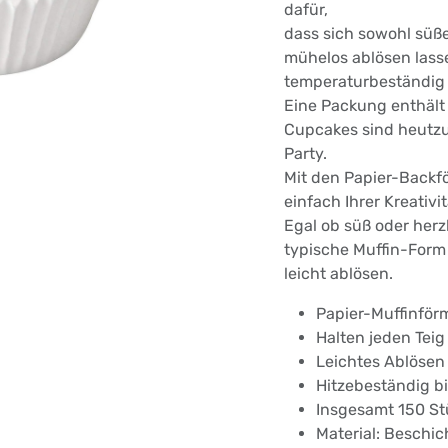
dafür,
dass sich sowohl süß
mühelos ablösen lass
temperaturbeständig 
Eine Packung enthält 
Cupcakes sind heutzu
Party.
Mit den Papier-Backf
einfach Ihrer Kreativit
Egal ob süß oder herz
typische Muffin-Form
leicht ablösen.
Papier-Muffinför
Halten jeden Teig
Leichtes Ablösen
Hitzebeständig b
Insgesamt 150 St
Material: Beschic