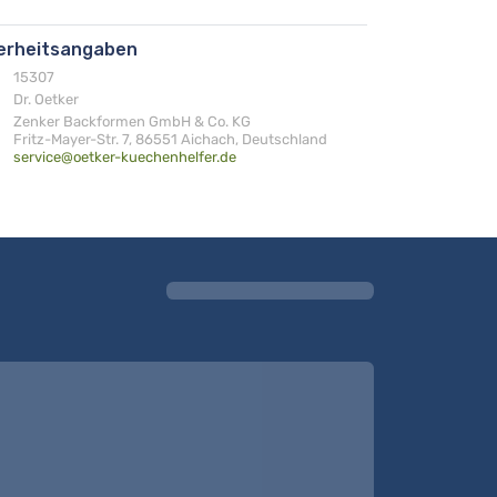
herheitsangaben
15307
Dr. Oetker
Zenker Backformen GmbH & Co. KG
Fritz-Mayer-Str. 7, 86551 Aichach, Deutschland
service@oetker-kuechenhelfer.de