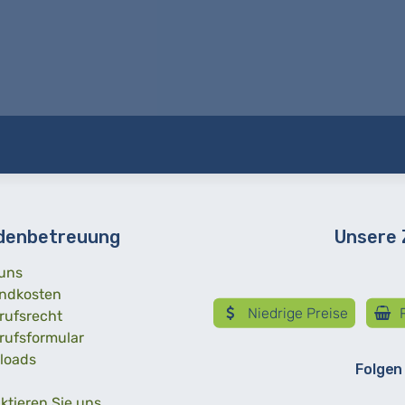
denbetreuung
Unsere
uns
ndkosten
Niedrige Preise
R
rufsrecht
rufsformular
loads
Folgen
ktieren Sie uns