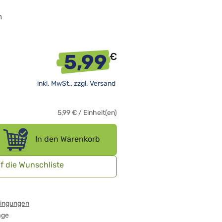
cm
5,99
€
inkl. MwSt., zzgl.
Versand
5,99
€
/
Einheit(en)
In den Warenkorb
f die Wunschliste
dingungen
age