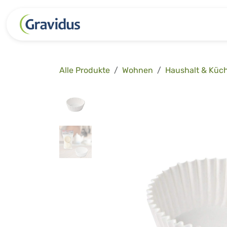
Zum Inhalt springen
Kategorien
Freizeit
Garten 
Alle Produkte
Wohnen
Haushalt & Küc