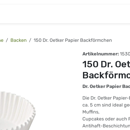
& Baumarkt
Kinderwelt
Tierbedarf
Wohnen
he
Backen
150 Dr. Oetker Papier Backförmchen
Artikelnummer:
153
150 Dr. Oe
Backförm
Dr. Oetker Papier B
Die Dr. Oetker Papie
ca. 5 cm sind ideal g
Muffins,
Cupcakes oder auch P
Antihaft-Beschichtung