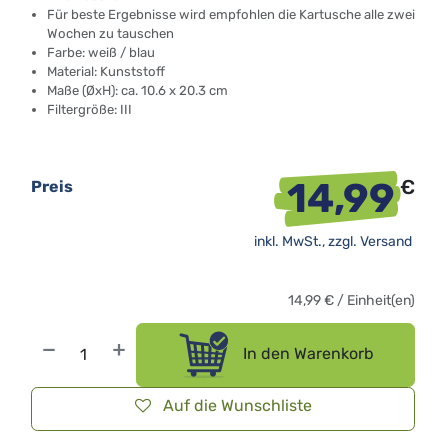
Für beste Ergebnisse wird empfohlen die Kartusche alle zwei
Wochen zu tauschen
Farbe: weiß / blau
Material: Kunststoff
Maße (ØxH): ca. 10.6 x 20.3 cm
Filtergröße: III
14,99
€
Preis
inkl. MwSt., zzgl.
Versand
14,99
€
/
Einheit(en)
In den Warenkorb
Auf die Wunschliste