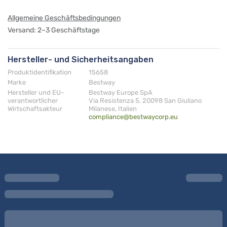
Allgemeine Geschäftsbedingungen
Versand: 2–3 Geschäftstage
Hersteller- und Sicherheitsangaben
Produktidentifikation
15658
Marke
Bestway
Hersteller und EU-
Bestway Europe SpA
verantwortlicher
Via Resistenza 5, 20098 San Giuliano
Wirtschaftsakteur
Milanese, Italien
compliance@bestwaycorp.eu