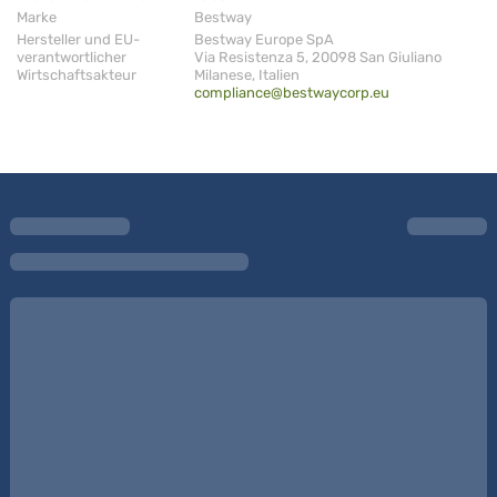
Marke
Bestway
Hersteller und EU-
Bestway Europe SpA
verantwortlicher
Via Resistenza 5, 20098 San Giuliano
Wirtschaftsakteur
Milanese, Italien
compliance@bestwaycorp.eu