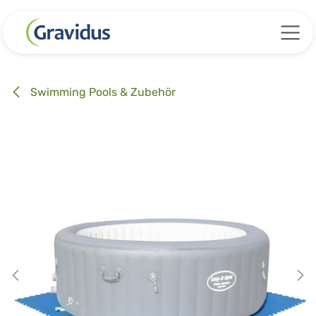
Zum Inhalt springen
Swimming Pools & Zubehör