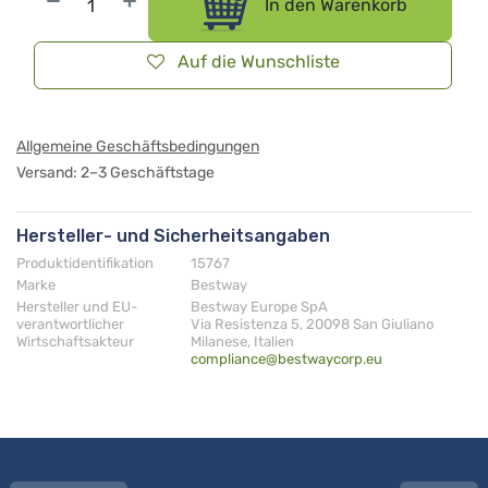
In den Warenkorb
Auf die Wunschliste
Allgemeine Geschäftsbedingungen
Versand: 2–3 Geschäftstage
Hersteller- und Sicherheitsangaben
Produktidentifikation
15767
Marke
Bestway
Hersteller und EU-
Bestway Europe SpA
verantwortlicher
Via Resistenza 5, 20098 San Giuliano
Wirtschaftsakteur
Milanese, Italien
compliance@bestwaycorp.eu