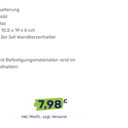
halterung
Gold
Glas
 10,5 x 19 x 6 cm
x 2er Set Wandkerzenhalter
nd Befestigungsmaterialien sind im
thalten!
7,98
€
inkl. MwSt., zzgl.
Versand