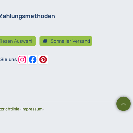
 Zahlungsmethoden
iesen Auswahl
Schneller Versand
 Sie uns
richtlinie
-
Impressum
-