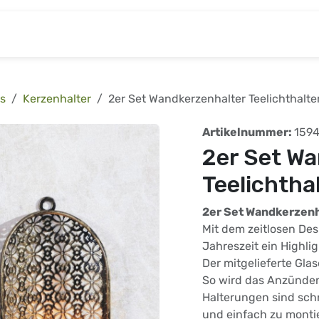
& Baumarkt
Kinderwelt
Tierbedarf
Wohnen
s
Kerzenhalter
2er Set Wandkerzenhalter Teelichthalter
Artikelnummer:
159
2er Set W
Teelichthal
2er Set Wandkerzenh
Mit dem zeitlosen Des
Jahreszeit ein Highlig
Der mitgelieferte Gl
So wird das Anzünden
Halterungen sind sch
und einfach zu monti