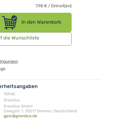
7,98
€
/
Einheit(en)
In den Warenkorb
f die Wunschliste
dingungen
age
herheitsangaben
15945
Gravidus
Gravidus GmbH
Zweigstr. 1, 28217 Bremen, Deutschland
gpsr@gravidus.de