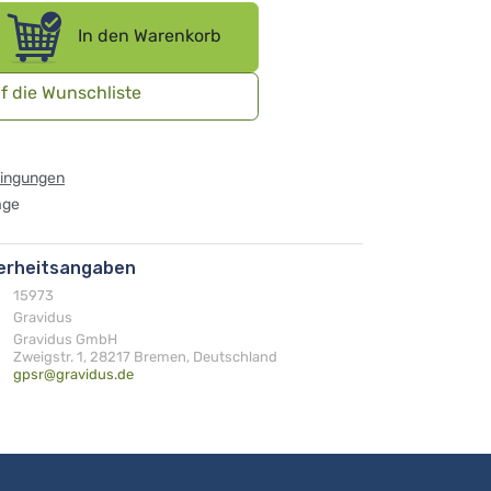
In den Warenkorb
f die Wunschliste
dingungen
age
herheitsangaben
15973
Gravidus
Gravidus GmbH
Zweigstr. 1, 28217 Bremen, Deutschland
gpsr@gravidus.de