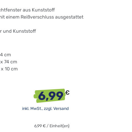
htfenster aus Kunststoff
mit einem Reißverschluss ausgestattet
er und Kunststoff
94 cm
 x 74 cm
7 x 10 cm
6,99
€
inkl. MwSt., zzgl.
Versand
6,99
€
/
Einheit(en)