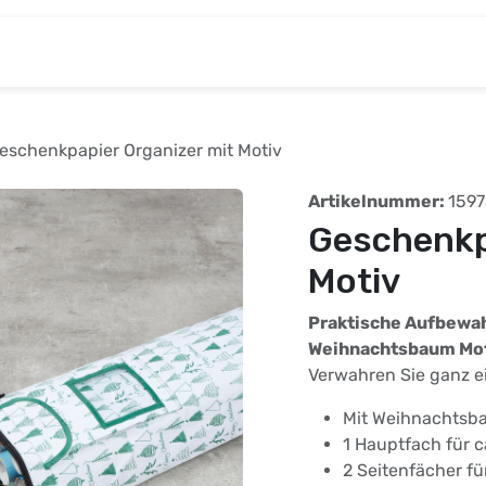
& Baumarkt
Kinderwelt
Tierbedarf
Wohnen
eschenkpapier Organizer mit Motiv
Artikelnummer:
159
Geschenkp
Motiv
Praktische Aufbewa
Weihnachtsbaum Mo
Verwahren Sie ganz e
Mit Weihnachtsb
1 Hauptfach für c
2 Seitenfächer f