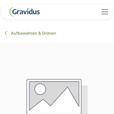
Zum Inhalt springen
Aufbewahren & Ordnen