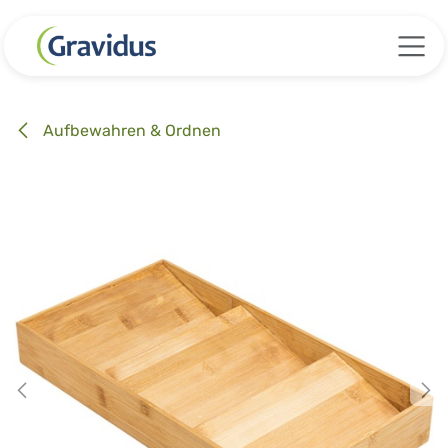
Zum Inhalt springen
Aufbewahren & Ordnen