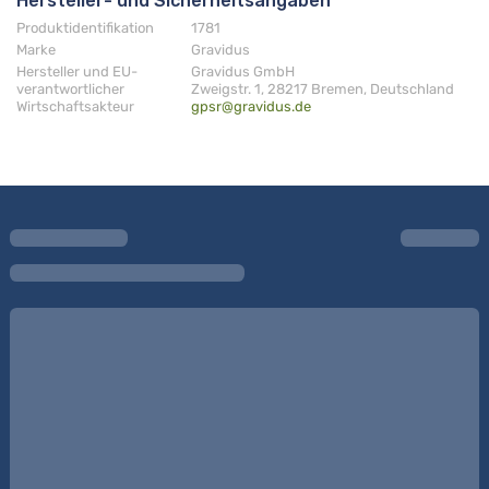
Hersteller- und Sicherheitsangaben
Produktidentifikation
1781
Marke
Gravidus
Hersteller und EU-
Gravidus GmbH
verantwortlicher
Zweigstr. 1, 28217 Bremen, Deutschland
Wirtschaftsakteur
gpsr@gravidus.de