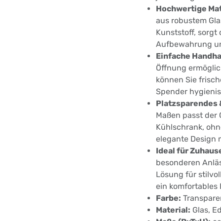
Hochwertige Mat
aus robustem Gla
Kunststoff, sorg
Aufbewahrung und
Einfache Handha
Öffnung ermöglic
können Sie frisc
Spender hygienis
Platzsparendes &
Maßen passt der
Kühlschrank, ohn
elegante Design 
Ideal für Zuhaus
besonderen Anläs
Lösung für stilvo
ein komfortables
Farbe:
Transparen
Material:
Glas, Ed