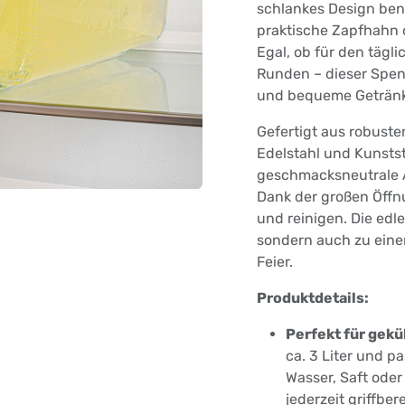
schlankes Design benö
praktische Zapfhahn 
Egal, ob für den tägl
Runden – dieser Spende
und bequeme Getränk
Gefertigt aus robust
Edelstahl und Kunstst
geschmacksneutrale A
Dank der großen Öffn
und reinigen. Die edle
sondern auch zu einem
Feier.
Produktdetails:
Perfekt für gekü
ca. 3 Liter und p
Wasser, Saft oder
jederzeit griffbere