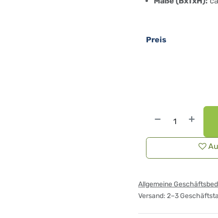
Maße (BxTxH):
ca
Preis
Au
Allgemeine Geschäftsbe
Versand: 2–3 Geschäftst