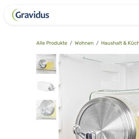
Zum Inhalt springen
Kategorien
Freizeit
Garten 
Alle Produkte
Wohnen
Haushalt & Küc