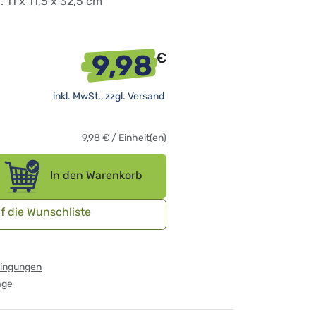
. 11 x 11,5 x 32,5 cm
9,98
€
inkl. MwSt., zzgl.
Versand
9,98
€
/
Einheit(en)
In den Warenkorb
f die Wunschliste
dingungen
age