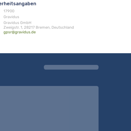
herheitsangaben
17900
Gravidus
Gravidus GmbH
Zweigstr. 1, 28217 Bremen, Deutschland
gpsr@gravidus.de