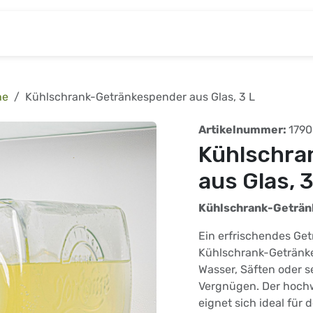
& Baumarkt
Kinderwelt
Tierbedarf
Wohnen
he
Kühlschrank-Getränkespender aus Glas, 3 L
Artikelnummer:
179
Kühlschra
aus Glas, 3
Kühlschrank-Geträn
Ein erfrischendes Getr
Kühlschrank-Getränke
Wasser, Säften oder
Vergnügen. Der hochw
eignet sich ideal für