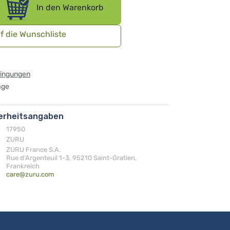
In den Warenkorb
f die Wunschliste
dingungen
age
herheitsangaben
17950
ZURU
ZURU France S.A.
Rue d'Argenteuil 1-3, 95210 Saint-Gratien,
Frankreich
care@zuru.com