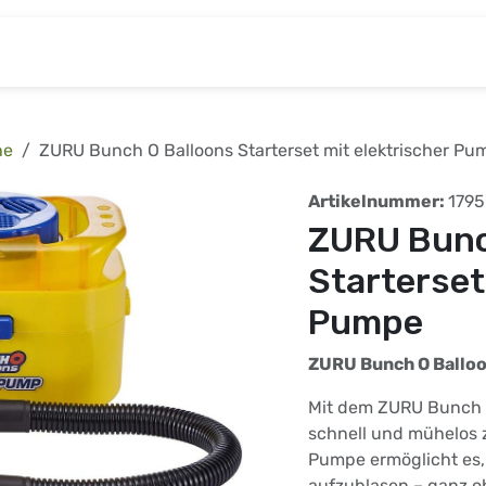
& Baumarkt
Kinderwelt
Tierbedarf
Wohnen
he
ZURU Bunch O Balloons Starterset mit elektrischer Pu
Artikelnummer:
179
ZURU Bunc
Starterset
Pumpe
ZURU Bunch O Balloo
Mit dem ZURU Bunch O 
schnell und mühelos z
Pumpe ermöglicht es,
aufzublasen – ganz o