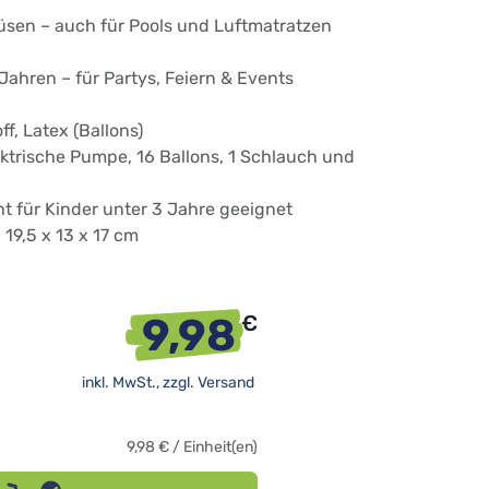
üsen – auch für Pools und Luftmatratzen
ahren – für Partys, Feiern & Events
ff, Latex (Ballons)
ktrische Pumpe, 16 Ballons, 1 Schlauch und
t für Kinder unter 3 Jahre geeignet
 19,5 x 13 x 17 cm
9,98
€
inkl. MwSt., zzgl.
Versand
9,98
€
/
Einheit(en)