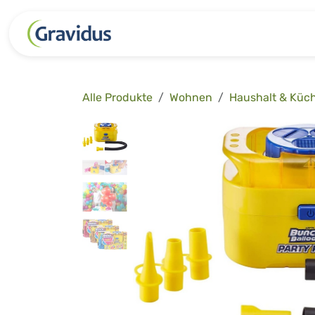
Zum Inhalt springen
Kategorien
Freizeit
Garten 
Alle Produkte
Wohnen
Haushalt & Küc