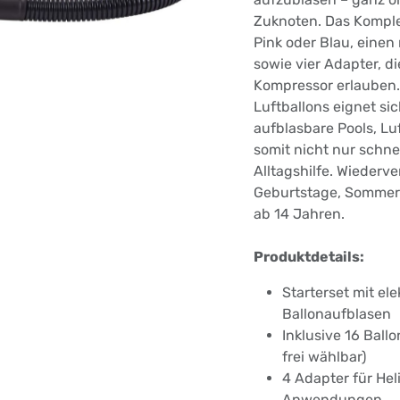
Zuknoten. Das Komplet
Pink oder Blau, einen
sowie vier Adapter, d
Kompressor erlauben.
Luftballons eignet si
aufblasbare Pools, Lu
somit nicht nur schne
Alltagshilfe. Wiederv
Geburtstage, Sommerp
ab 14 Jahren.
Produktdetails:
Starterset mit el
Ballonaufblasen
Inklusive 16 Ball
frei wählbar)
4 Adapter für Hel
Anwendungen