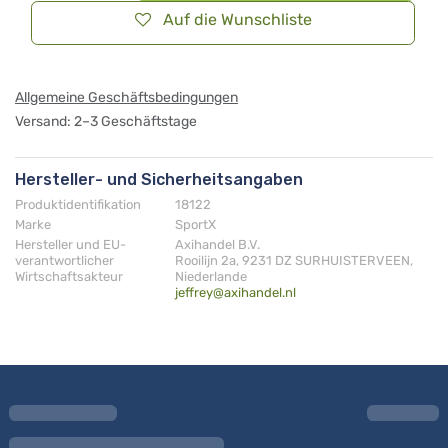
Auf die Wunschliste
Allgemeine Geschäftsbedingungen
Versand: 2–3 Geschäftstage
Hersteller- und Sicherheitsangaben
Produktidentifikation
18122
Marke
SportX
Hersteller und EU-
Axihandel B.V.
verantwortlicher
Rooilijn 2a, 9231 DZ SURHUISTERVEEN,
Wirtschaftsakteur
Niederlande
jeffrey@axihandel.nl