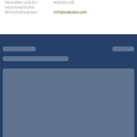
Hersteller und EU-
Waboba AB
verantwortlicher
Wirtschaftsakteur
info@waboba.com