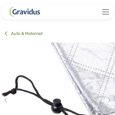
Zum Inhalt springen
Auto & Motorrad