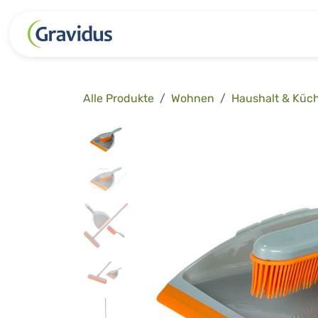
Zum Inhalt springen
Kategorien
Freizeit
Garten 
Alle Produkte
Wohnen
Haushalt & Küc