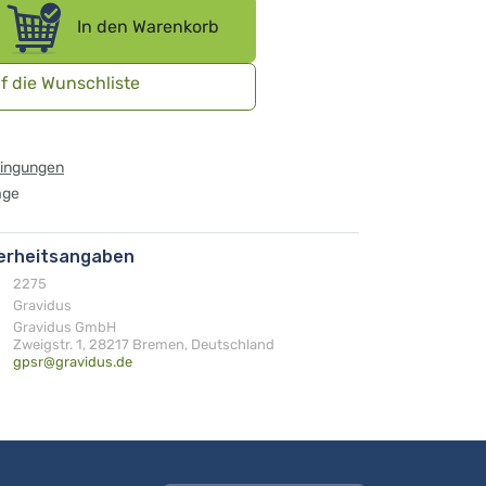
In den Warenkorb
f die Wunschliste
dingungen
age
herheitsangaben
2275
Gravidus
Gravidus GmbH
Zweigstr. 1, 28217 Bremen, Deutschland
gpsr@gravidus.de