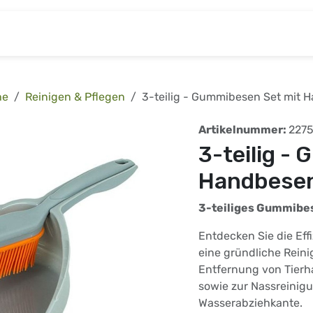
& Baumarkt
Kinderwelt
Tierbedarf
Wohnen
he
Reinigen & Pflegen
3-teilig - Gummibesen Set mit 
Artikelnummer:
227
3-teilig -
Handbese
3-teiliges Gummibe
Entdecken Sie die Eff
eine gründliche Reini
Entfernung von Tierh
sowie zur Nassreinig
Wasserabziehkante.