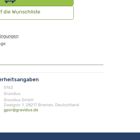
f die Wunschliste
dingungen
age
herheitsangaben
5162
Gravidus
Gravidus GmbH
Zweigstr. 1, 28217 Bremen, Deutschland
gpsr@gravidus.de