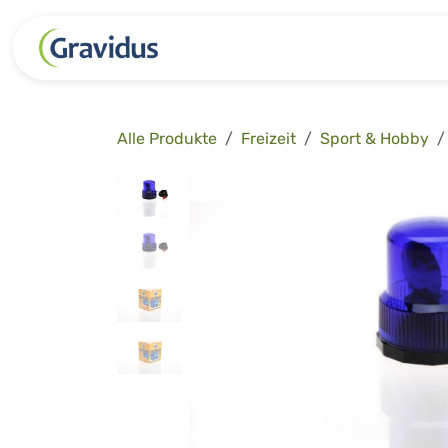
Zum Inhalt springen
Kategorien
Freizeit
Garten 
Alle Produkte
Freizeit
Sport & Hobby