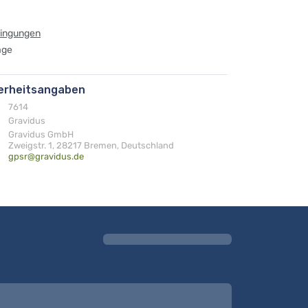
dingungen
age
herheitsangaben
7614
Gravidus
Gravidus GmbH
Zweigstr. 1, 28217 Bremen, Deutschland
gpsr@gravidus.de