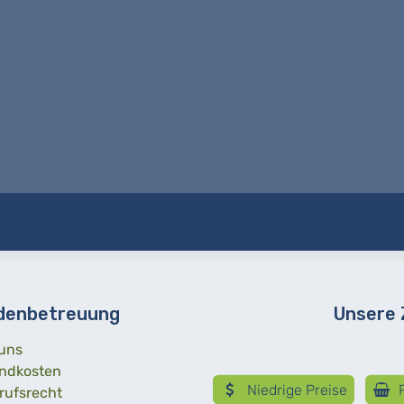
denbetreuung
Unsere
uns
ndkosten
Niedrige Preise
R
rufsrecht