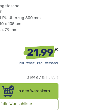
Tragetasche
f
it PU Überzug 800 mm
150 x 105 cm
ca. 7,9 mm
21,99
€
inkl. MwSt., zzgl.
Versand
21,99
€
/
Einheit(en)
In den Warenkorb
f die Wunschliste