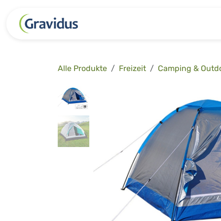
Zum Inhalt springen
Kategorien
Freizeit
Garten 
Alle Produkte
Freizeit
Camping & Outd