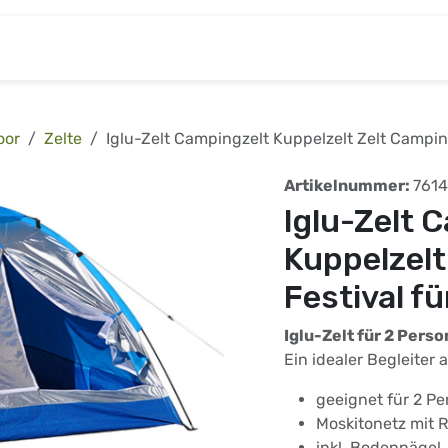
& Baumarkt
Kinderwelt
Tierbedarf
Wohnen
oor
Zelte
Iglu-Zelt Campingzelt Kuppelzelt Zelt Campin
Artikelnummer:
7614
Iglu-Zelt 
Kuppelzelt
Festival f
Iglu-Zelt für 2 Pers
Ein idealer Begleiter 
geeignet für 2 P
Moskitonetz mit 
inkl. Bodennägel