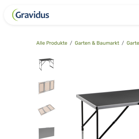
Zum Inhalt springen
Kategorien
Freizeit
Garten 
Alle Produkte
Garten & Baumarkt
Gart