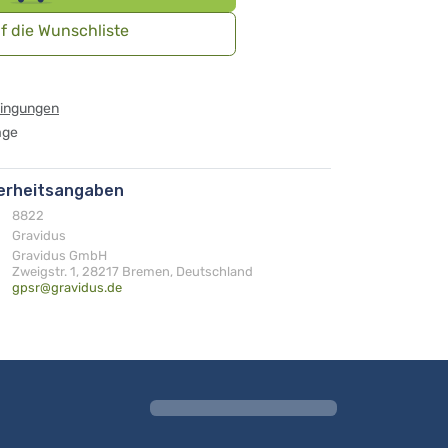
f die Wunschliste
dingungen
age
herheitsangaben
8822
Gravidus
Gravidus GmbH
Zweigstr. 1, 28217 Bremen, Deutschland
gpsr@gravidus.de