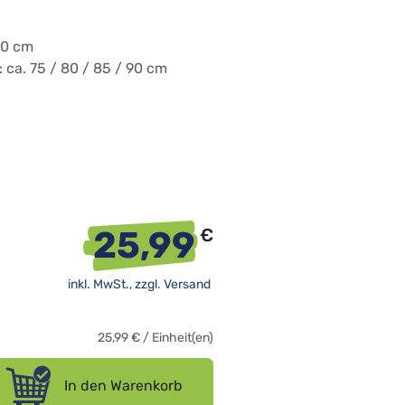
 60 cm
: ca. 75 / 80 / 85 / 90 cm
25,99
€
inkl. MwSt., zzgl.
Versand
25,99
€
/
Einheit(en)
In den Warenkorb