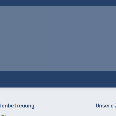
denbetreuung
Unsere
uns