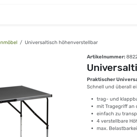
& Baumarkt
Kinderwelt
Tierbedarf
Wohnen
enmöbel
Universaltisch höhenverstellbar
Artikelnummer:
882
Universalt
Praktischer Universa
Schnell und überall e
trag- und klappb
mit Tragegriff an 
einfach zu transp
4 verstellbare H
max. Belastbarkei