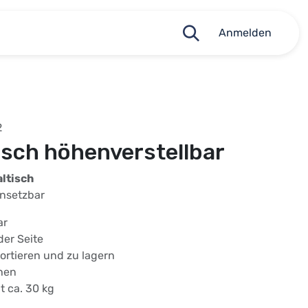
Anmelden
2
isch höhenverstellbar
ltisch
insetzbar
ar
der Seite
ortieren und zu lagern
öhen
t ca. 30 kg