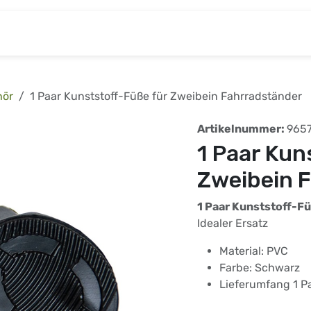
& Baumarkt
Kinderwelt
Tierbedarf
Wohnen
hör
1 Paar Kunststoff-Füße für Zweibein Fahrradständer
Artikelnummer:
965
1 Paar Kun
Zweibein 
1 Paar Kunststoff-F
Idealer Ersatz
Material: PVC
Farbe: Schwarz
Lieferumfang 1 P