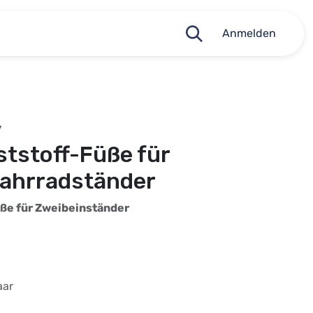
Anmelden
7
ststoff-Füße für
Fahrradständer
üße für Zweibeinständer
aar