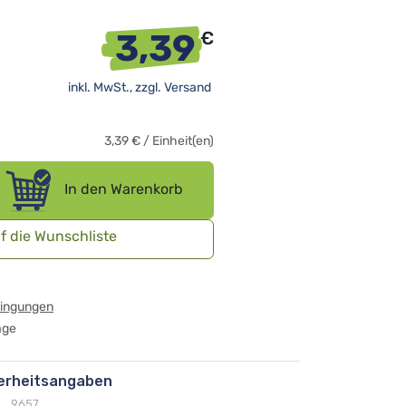
3,39
€
inkl. MwSt., zzgl.
Versand
3,39
€
/
Einheit(en)
In den Warenkorb
f die Wunschliste
dingungen
age
herheitsangaben
9657