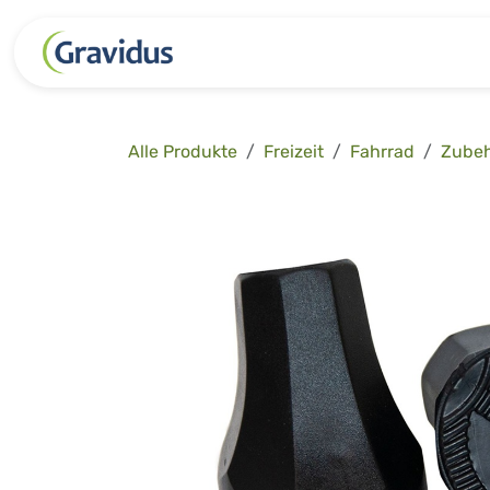
Zum Inhalt springen
Kategorien
Freizeit
Garten 
Alle Produkte
Freizeit
Fahrrad
Zube