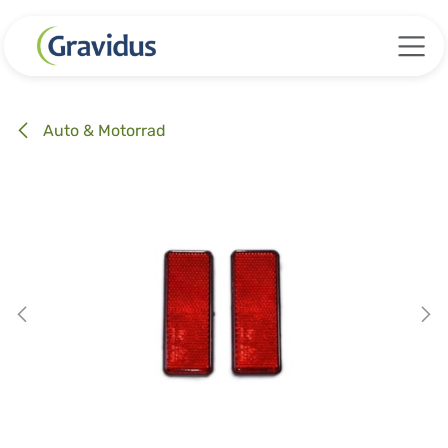
Zum Inhalt springen
Auto & Motorrad