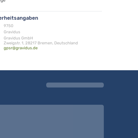
age
herheitsangaben
9750
Gravidus
Gravidus GmbH
Zweigstr. 1, 28217 Bremen, Deutschland
gpsr@gravidus.de