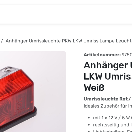
& Baumarkt
Kinderwelt
Tierbedarf
Wohnen
Anhänger Umrissleuchte PKW LKW Umriss Lampe Leuchte
Artikelnummer:
975
Anhänger 
LKW Umris
Weiß
Umrissleuchte Rot / 
Ideales Zubehör für 
mit 1 x 12 V / 5 W
rechtsseitig und 
Lichtscheiben-Fa