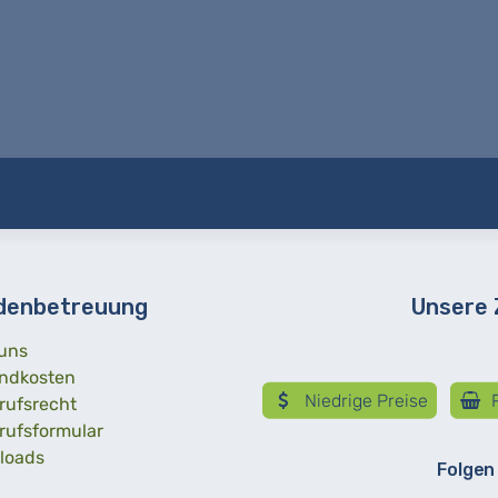
denbetreuung
Unsere
uns
ndkosten
Niedrige Preise
R
rufsrecht
rufsformular
loads
Folgen