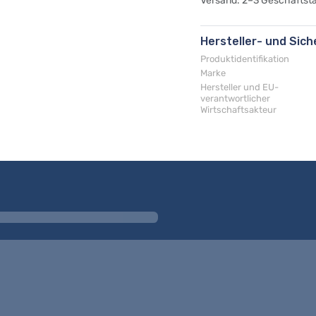
Versand: 2–3 Geschäftst
Hersteller- und Sic
Produktidentifikation
Marke
Hersteller und EU-
verantwortlicher
Wirtschaftsakteur