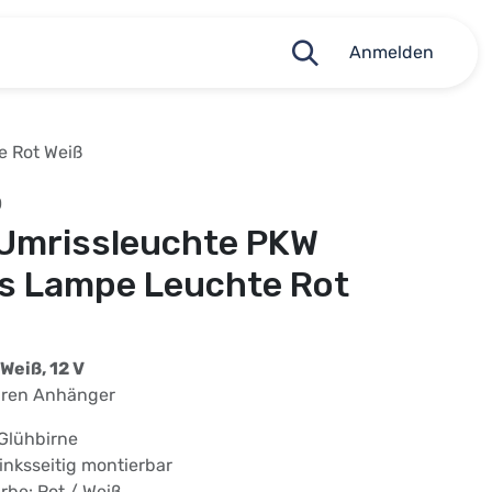
Anmelden
 Rot Weiß
0
Umrissleuchte PKW
s Lampe Leuchte Rot
Weiß, 12 V
Ihren Anhänger
 Glühbirne
linksseitig montierbar
rbe: Rot / Weiß