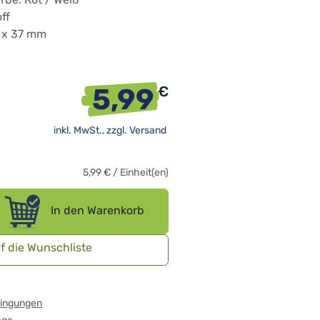
ff
3 x 37 mm
5,99
€
inkl. MwSt., zzgl.
Versand
5,99
€
/
Einheit(en)
In den Warenkorb
f die Wunschliste
dingungen