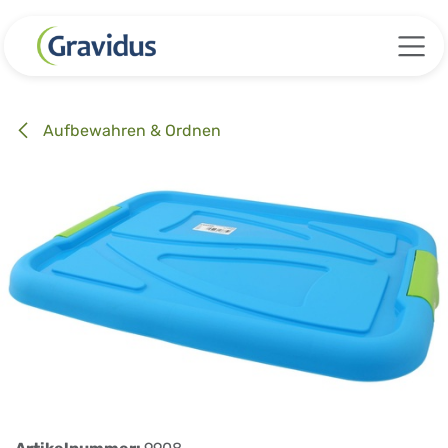
Zum Inhalt springen
Aufbewahren & Ordnen