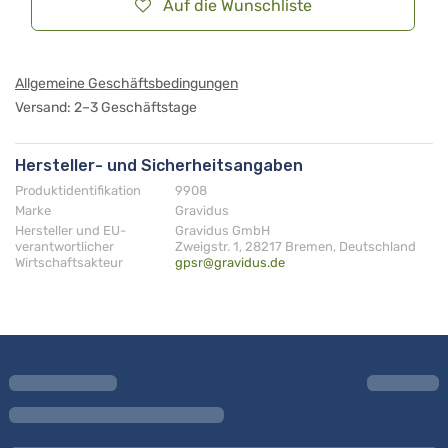
Auf die Wunschliste
Allgemeine Geschäftsbedingungen
Versand: 2–3 Geschäftstage
Hersteller- und Sicherheitsangaben
Produktidentifikation
9908
Marke
Gravidus
Hersteller und EU-
Gravidus GmbH
verantwortlicher
Zweigstr. 1, 28217 Bremen, Deutschland
Wirtschaftsakteur
gpsr@gravidus.de