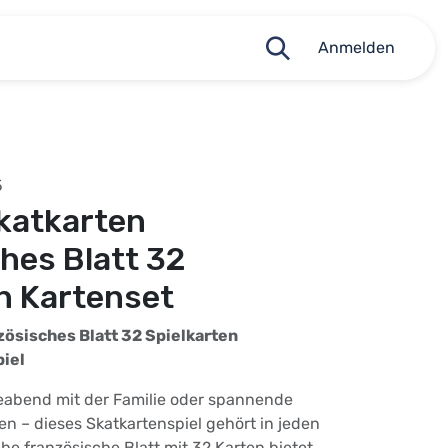
Anmelden
5
katkarten
hes Blatt 32
n Kartenset
zösisches Blatt 32 Spielkarten
piel
eabend mit der Familie oder spannende
 – dieses Skatkartenspiel gehört in jeden
he französische Blatt mit 32 Karten bietet