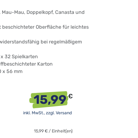
t, Mau-Mau, Doppelkopf, Canasta und
it beschichteter Oberfläche für leichtes
 widerstandsfähig bei regelmäßigem
 x 32 Spielkarten
offbeschichteter Karton
90 x 56 mm
15,99
€
inkl. MwSt., zzgl.
Versand
15,99
€
/
Einheit(en)