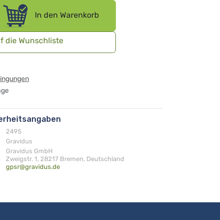
In den Warenkorb
f die Wunschliste
dingungen
age
herheitsangaben
2495
Gravidus
Gravidus GmbH
Zweigstr. 1, 28217 Bremen, Deutschland
gpsr@gravidus.de