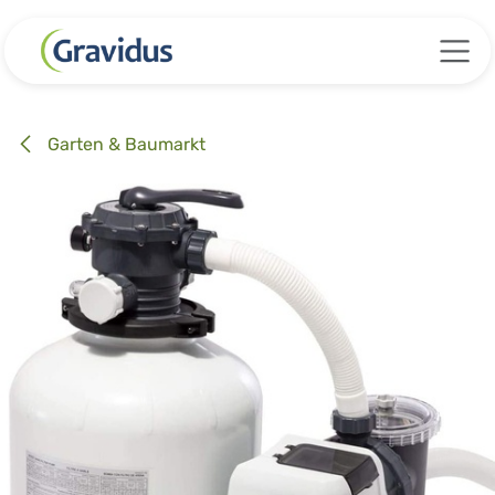
Zum Inhalt springen
Garten & Baumarkt