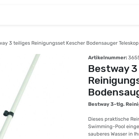
& Baumarkt
Kinderwelt
Tierbedarf
Wohnen
way 3 teiliges Reinigungsset Kescher Bodensauger Telesko
Artikelnummer:
365
Bestway 3 
Reinigung
Bodensaug
Bestway 3-tlg. Rein
Dieses praktische Re
Swimming-Pool einges
sauberes Wasser in Ih