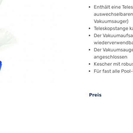
Enthält eine Tele
auswechselbaren
Vakuumsauger)
Teleskopstange k
Der Vakuumaufsat
wiederverwendbar
Der Vakuumsauge
angeschlossen
Kescher mit robu
Für fast alle Poo
Preis