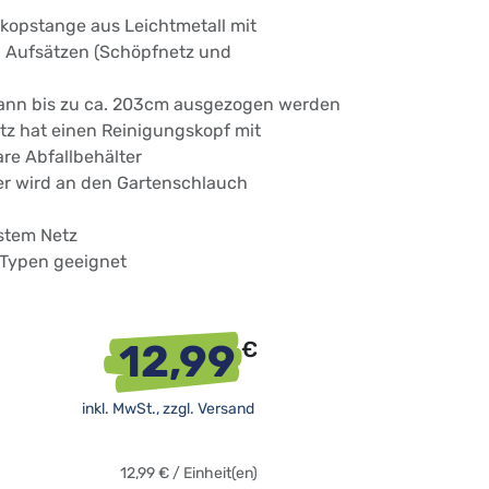
skopstange aus Leichtmetall mit
 Aufsätzen (Schöpfnetz und
ann bis zu ca. 203cm ausgezogen werden
z hat einen Reinigungskopf mit
e Abfallbehälter
r wird an den Gartenschlauch
stem Netz
l-Typen geeignet
12,99
€
inkl. MwSt., zzgl.
Versand
12,99
€
/
Einheit(en)