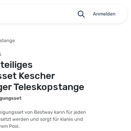
Anmelden
pstange
5
teiliges
sset Kescher
er Teleskopstange
igungsset
inigungsset von Bestway kann für jeden
etzt werden und sorgt für klares und
rem Pool.