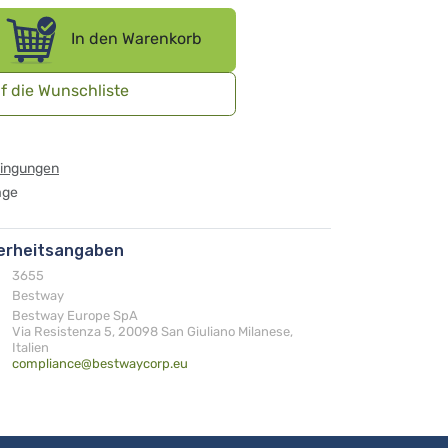
In den Warenkorb
f die Wunschliste
dingungen
age
herheitsangaben
3655
Bestway
Bestway Europe SpA
Via Resistenza 5, 20098 San Giuliano Milanese,
Italien
compliance@bestwaycorp.eu