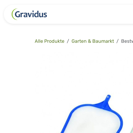
Zum Inhalt springen
Kategorien
Freizeit
Garten 
Alle Produkte
Garten & Baumarkt
Best