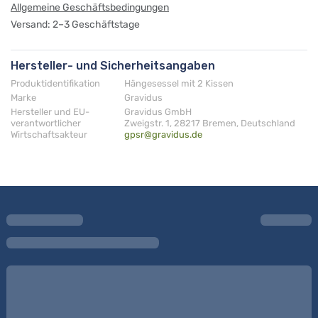
Allgemeine Geschäftsbedingungen
Versand: 2–3 Geschäftstage
Hersteller- und Sicherheitsangaben
Produktidentifikation
Hängesessel mit 2 Kissen
Marke
Gravidus
Hersteller und EU-
Gravidus GmbH
verantwortlicher
Zweigstr. 1, 28217 Bremen, Deutschland
Wirtschaftsakteur
gpsr@gravidus.de