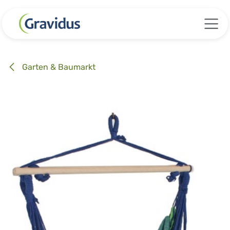
Zum Inhalt springen
Garten & Baumarkt